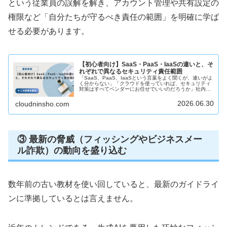
という従業員の誤解を解き、アカウント管理や共有設定の
権限など「自分たちが守るべき責任の範囲」を明確に学ば
せる必要があります。
【初心者向け】SaaS・PaaS・IaaSの違いと、そ
れぞれで異なるセキュリティ責任範囲
「SaaS、PaaS、IaaSという言葉をよく聞くが、違いがよ
く分からない」「クラウドを使っていれば、セキュリティ
対策はすべてベンダーにお任せでいいのだろうか」社内の
DXや公的機関のシステム導入を進める際、必ず耳にするの
が「SaaS」「Pa...
2026.06.30
cloudninsho.com
③ 最新の脅威（フィッシングやビジネスメー
ル詐欺）の動向を盛り込む
数年前の古い教材を使い回していると、最新のガイドライ
ンに準拠しているとは言えません。