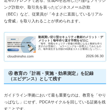
近年のトレンドである、生成AIを悪用した巧妙なフィッシ
ング詐欺や、取引先を装ったビジネスメール詐欺
（BEC）など、従業員が「今まさに直面しているリアル
な脅威」を取り入れることが求められます。
動画買い切り型セキュリティ教材のメリット・デ
メリット｜毎年作り直す手間をゼロに
「毎年、情報セキュリティ研修の時期になると教材を作り
直すのが苦痛だ」「eラーニングを一括導入してみたもの
の、毎年発生する月額のID課金コストが重荷になってい
る」このような悩みを抱える総務・人事・情報システム部
門の担当者の方は少なくありません...
2026.06.30
cloudninsho.com
④ 教育の「計画・実施・効果測定」を記録
（エビデンス）として残す
ガイドライン準拠において最も重要なのは、教育を「やり
っぱなし」にせず、PDCAサイクルを回している証拠を残
すことです。