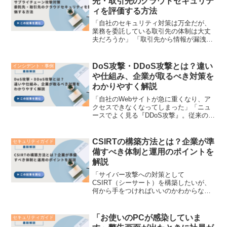
先・取引先のクラウドセキュリテ
ィを評価する方法
「自社のセキュリティ対策は万全だが、
業務を委託している取引先の体制は大丈
夫だろうか」 「取引先から情報が漏洩し
た場合、自社はどのような責任を負うこ
とになるのだろうか」近年、セキュリテ
ィが強固なターゲット（大企業や公的機
DoS攻撃・DDoS攻撃とは？違い
インシデント・事例
関）を直接狙うのではな...
や仕組み、企業が取るべき対策を
わかりやすく解説
「自社のWebサイトが急に重くなり、ア
クセスできなくなってしまった」「ニュ
ースでよく見る『DDoS攻撃』。従来の
DoS攻撃と何が違い、企業はどう防げば
いいのか」企業のビジネスやサービスが
オンラインで完結することが日常ルーテ
CSIRTの構築方法とは？企業が準
セキュリティガイド
ィンとなる中、We...
備すべき体制と運用のポイントを
解説
「サイバー攻撃への対策として
CSIRT（シーサート）を構築したいが、
何から手をつければいいのかわからな
い」「セキュリティの専門部署を作る予
算も人材もない。中小企業ではどうやっ
て立ち上げるべきだろうか」ランサムウ
「お使いのPCが感染していま
セキュリティガイド
ェア被害や不正アクセスによる情...