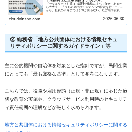
｜法的責任と企業価値を守るために
「セキュリティ対策はIT部門や総務にすべて任せてあるか
ら大丈夫」 「うちの会社はシステムへの投資を行っている
から、社員の研修までは予算が回らない」経営層や役員の
方々の中で、情報セキュリティを単なる「ITの技術的な問
題」や「コスト（費用）」と...
2026.06.30
cloudninsho.com
② 総務省「地方公共団体における情報セキュ
リティポリシーに関するガイドライン」等
主に公的機関や自治体を対象とした指針ですが、民間企業
にとっても「最も厳格な基準」として参考になります。
こちらでは、役職や雇用形態（正規・非正規）に応じた適
切な教育の実施や、クラウドサービス利用時のセキュリテ
ィ責任範囲の理解などが厳しく求められます。
地方公共団体における情報セキュリティポリシーに関する