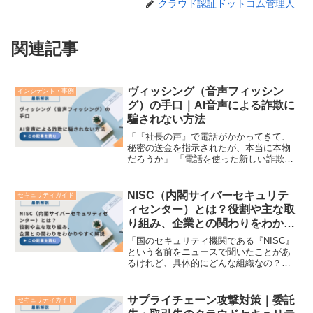
クラウド認証ドットコム管理人
関連記事
ヴィッシング（音声フィッシン
インシデント・事例
グ）の手口｜AI音声による詐欺に
騙されない方法
「『社長の声』で電話がかかってきて、
秘密の送金を指示されたが、本当に本物
だろうか」 「電話を使った新しい詐欺の
手口『ヴィッシング』について、社員に
どう注意喚起すればいいのだろう」 この
ような不安や課題を抱える総務・人事・
NISC（内閣サイバーセキュリテ
セキュリティガイド
情報システム・セキュ...
ィセンター）とは？役割や主な取
り組み、企業との関わりをわかり
やすく解説
「国のセキュリティ機関である『NISC』
という名前をニュースで聞いたことがあ
るけれど、具体的にどんな組織なの？」
「ガイドラインを出しているみたいだけ
ど、自社（一般企業）にも関係があるの
だろうか？」日本のサイバーセキュリテ
サプライチェーン攻撃対策｜委託
セキュリティガイド
ィ対策において、中心...