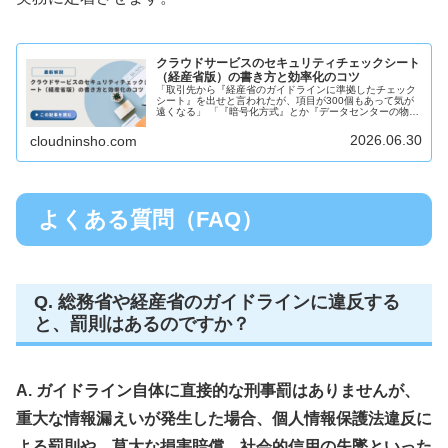
クラウドサービスのセキュリティチェックシート
（経産省版）の書き方と効率化のコツ
「取引先から『経産省のガイドラインに準拠したチェック
シート』を出せと言われたが、項目が300個もあって気が
遠くなる」 「『暗号化方式』とか『データセンターの物理
的鍵管理』なんて専門用語、総務の自分に分かるわけがな
い……」大企業や公的機関と取...
2026.06.30
cloudninsho.com
よくある質問（FAQ）
Q. 総務省や経産省のガイドラインに違反する
と、罰則はあるのですか？
A. ガイドライン自体に直接的な刑事罰はありませんが、
重大な情報漏えいが発生した場合、個人情報保護法違反に
よる罰則や、莫大な損害賠償、社会的信用の失墜といった