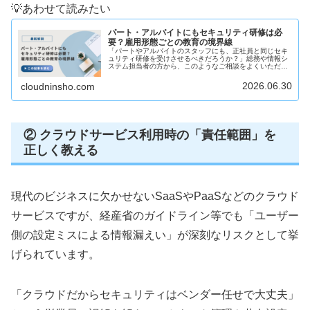
💡あわせて読みたい
パート・アルバイトにもセキュリティ研修は必
要？雇用形態ごとの教育の境界線
「パートやアルバイトのスタッフにも、正社員と同じセキ
ュリティ研修を受けさせるべきだろうか？」総務や情報シ
ステム担当者の方から、このようなご相談をよくいただき
ます。 「勤務時間が短いから」「そこまで重要機密に触れ
るわけではないから」と、非正規...
2026.06.30
cloudninsho.com
② クラウドサービス利用時の「責任範囲」を
正しく教える
現代のビジネスに欠かせないSaaSやPaaSなどのクラウド
サービスですが、経産省のガイドライン等でも「ユーザー
側の設定ミスによる情報漏えい」が深刻なリスクとして挙
げられています。
「クラウドだからセキュリティはベンダー任せで大丈夫」