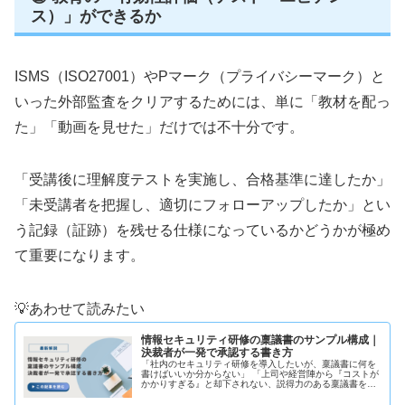
ス）」ができるか
ISMS（ISO27001）やPマーク（プライバシーマーク）と
いった外部監査をクリアするためには、単に「教材を配っ
た」「動画を見せた」だけでは不十分です。
「受講後に理解度テストを実施し、合格基準に達したか」
「未受講者を把握し、適切にフォローアップしたか」とい
う記録（証跡）を残せる仕様になっているかどうかが極め
て重要になります。
💡あわせて読みたい
情報セキュリティ研修の稟議書のサンプル構成｜
決裁者が一発で承認する書き方
「社内のセキュリティ研修を導入したいが、稟議書に何を
書けばいいか分からない」 「上司や経営陣から『コストが
かかりすぎる』と却下されない、説得力のある稟議書を作
りたい」 このような悩みを抱える総務・人事・情報システ
ム部門の担当者の方は少なくあ...