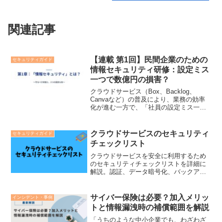
関連記事
【連載 第1回】民間企業のための
セキュリティガイド
情報セキュリティ研修：設定ミス
一つで数億円の損害？
クラウドサービス（Box、Backlog、
Canvaなど）の普及により、業務の効率
化が進む一方で、「社員の設定ミス一
つ」「たった一通のフィッシングメー
ル」から数億円規模の情報漏洩損害に発
展するリスクが、いま民間企業で急増し
クラウドサービスのセキュリティ
セキュリティガイド
ています。しかし、...
チェックリスト
クラウドサービスを安全に利用するため
のセキュリティチェックリストを詳細に
解説。認証、データ暗号化、バックアッ
プ、セキュリティ基準など、必要なポイ
ントを網羅。安全なクラウド利用のため
の参考資料として活用ください。
サイバー保険は必要？加入メリッ
インシデント・事例
トと情報漏洩時の補償範囲を解説
「うちのような中小企業でも、わざわざ