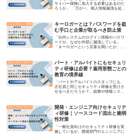
サイバー保険に加入する必要はあるのだ
ろうか」 「万が一、個人情報漏洩を起こ
してしまったとき、保険はどこまでの費
用をカバーしてくれるのか」このよう
な、サイバーリスクへの金銭的な備えに
キーロガーとは？パスワードを盗
インシデント・事例
ついて検討している経営者...
む手口と企業が取るべき防止策
「社内システムのログイン情報やパスワ
ードが、なぜか外部に漏洩している」
「キーロガーという言葉を聞いたが、具
体的にどのような手口で情報を盗むのだ
ろう」企業のDX推進やクラウドサービス
の活用が日常ルーティンとなる中、サイ
パート・アルバイトにもセキュリ
セキュリティガイド
バー犯罪者が最も欲しがる...
ティ研修は必要？雇用形態ごとの
教育の境界線
「パートやアルバイトのスタッフにも、
正社員と同じセキュリティ研修を受けさ
せるべきだろうか？」総務や情報システ
ム担当者の方から、このようなご相談を
よくいただきます。 「勤務時間が短いか
ら」「そこまで重要機密に触れるわけで
開発・エンジニア向けセキュリテ
セキュリティガイド
はないから」と、非正規...
ィ研修｜ソースコード流出と脆弱
性対策
「一般社員向けのセキュリティ研修を実
施しているが、開発部門やエンジニアに