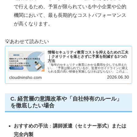
で行えるため、予算が限られている中小企業や公的
機関において、最も長期的なコストパフォーマンス
が高くなります。
💡あわせて読みたい
情報セキュリティ教育コストを抑えるための工夫
｜クオリティを落とさずに予算を削減する3つの
方法
「毎年のセキュリティ教育にかかる費用を少しでも抑えた
い」 「予算は限られているが、監査やガイドラインに耐え
られる質の高い研修を実施しなければならない」 このよう
な悩みを抱える総務・人事・情報システム部門の担当者の
2026.06.30
cloudninsho.com
方は少なくありません。企業の...
C. 経営層の意識改革や「自社特有のルール」
を徹底したい場合
おすすめの手法
：
講師派遣（セミナー形式）または
完全内製