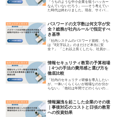
「うちのような中小企業を狙うハッカー
なんていないだろう」――そう考えてい
た時代は終わりました。現在、サイバー
攻撃者はセキュリティの強固な大企業を
直接狙うのではなく、その取引先である
「守りの甘い中小企業」を足がかりにす
パスワードの文字数は何文字が安
セキュリティガイド
る「サプライチェーン攻撃...
全？総務が社内ルールで指定すべ
き基準
「社内システムのパスワード規程、うち
は『8文字以上』のまだけど本当に安
全？」 「これ以上長くしたら、社員から
『覚えられない』とクレームが来そうで
悩ましい……」総務や情報システム担当
者が社内のセキュリティ規程を作る際、
情報セキュリティ教育の予算相場
セキュリティガイド
必ず直面するのが「パスワ...
｜4つの手法の費用感と選び方を
徹底比較
「社内のセキュリティ研修を導入したい
が、一体いくらくらいが相場なのか分か
らない」「他社は年間でどのくらいの予
算をセキュリティ教育に割いているのだ
ろうか」このような悩みを配属されたば
かりの総務・人事・情報システム部門の
情報漏洩を起こした企業のその後
セキュリティガイド
担当者の方は少なくありま...
｜事後対応のコストと日頃の教育
への投資効果