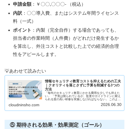
申請金額
：￥〇〇,〇〇〇- （税込）
内訳
：〇〇導入費、またはシステム年間ライセンス
料（一式）
ポイント
：内製（完全自作）する場合であっても、
担当者の作業時間（人件費）がどれだけ発生するか
を算出し、外注コストと比較した上での経済的合理
性をアピールします。
💡あわせて読みたい
情報セキュリティ教育コストを抑えるための工夫
｜クオリティを落とさずに予算を削減する3つの
方法
「毎年のセキュリティ教育にかかる費用を少しでも抑えた
い」 「予算は限られているが、監査やガイドラインに耐え
られる質の高い研修を実施しなければならない」 このよう
な悩みを抱える総務・人事・情報システム部門の担当者の
2026.06.30
cloudninsho.com
方は少なくありません。企業の...
⑤ 期待される効果・効果測定（ゴール）