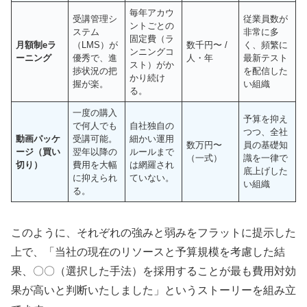
毎年アカウ
受講管理シ
従業員数が
ントごとの
ステム
非常に多
固定費（ラ
月額制eラ
（LMS）が
数千円〜 /
く、頻繁に
ンニングコ
ーニング
優秀で、進
人・年
最新テスト
スト）がか
捗状況の把
を配信した
かり続け
握が楽。
い組織
る。
一度の購入
予算を抑え
で何人でも
自社独自の
つつ、全社
動画パッケ
受講可能。
細かい運用
数万円〜
員の基礎知
ージ（買い
翌年以降の
ルールまで
（一式）
識を一律で
切り）
費用を大幅
は網羅され
底上げした
に抑えられ
ていない。
い組織
る。
このように、それぞれの強みと弱みをフラットに提示した
上で、「当社の現在のリソースと予算規模を考慮した結
果、〇〇（選択した手法）を採用することが最も費用対効
果が高いと判断いたしました」というストーリーを組み立