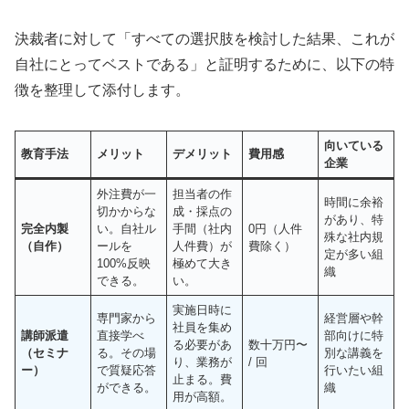
決裁者に対して「すべての選択肢を検討した結果、これが
自社にとってベストである」と証明するために、以下の特
徴を整理して添付します。
向いている
教育手法
メリット
デメリット
費用感
企業
外注費が一
担当者の作
時間に余裕
切かからな
成・採点の
があり、特
完全内製
い。自社ル
手間（社内
0円（人件
殊な社内規
（自作）
ールを
人件費）が
費除く）
定が多い組
100%反映
極めて大き
織
できる。
い。
実施日時に
専門家から
経営層や幹
社員を集め
講師派遣
直接学べ
部向けに特
る必要があ
数十万円〜
（セミナ
る。その場
別な講義を
り、業務が
/ 回
ー）
で質疑応答
行いたい組
止まる。費
ができる。
織
用が高額。