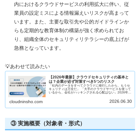
内におけるクラウドサービスの利用拡大に伴い、従
業員の設定ミスによる情報漏えいリスクが高まって
います。また、主要な取引先や公的ガイドラインか
らも定期的な教育体制の構築が強く求められてお
り、組織全体のセキュリティリテラシーの底上げが
急務となっています。
💡あわせて読みたい
【2026年最新】クラウドセキュリティの基本と
は？企業が必ず対策すべき5つのリスク
「社内のデータをすべてクラウドに移行したから、もうセ
キュリティは万全だ」 「大手のクラウドサービスを使って
いるから、会社がハッキングされる心配はない」2026年現
在、多くの企業において、業務効率化やリモートワークの
定着を目的にクラウドサービ...
2026.06.30
cloudninsho.com
③ 実施概要（対象者・形式）