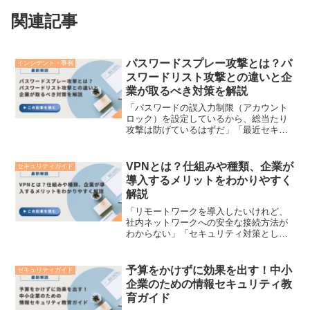
関連記事
パスワードスプレー攻撃とは？パ
インシデント・事例
スワードリスト攻撃との違いと企
業が取るべき対策を解説
「パスワードの誤入力制限（アカウント
ロック）を設定しているから、総当たり
攻撃は防げているはずだ」「最近セキュ
リティの現場で聞く『パスワードスプレ
ー攻撃』とは、具体的にどのような手口
なのだろう」企業のDX推進やクラウドサ
VPNとは？仕組みや種類、企業が
セキュリティガイド
ービスの活用が日常ルー...
導入するメリットをわかりやすく
解説
「リモートワークを導入したいけれど、
社内ネットワークへの安全な接続方法が
わからない」「セキュリティ対策として
VPNを検討しているが、種類が多くてど
れを選べばいいか迷っている」テレワー
クや拠点を跨いだ業務が定着した現代に
予算をかけずに効果を出す！中小
セキュリティガイド
おいて、企業のセキュリ...
企業のための情報セキュリティ教
育ガイド