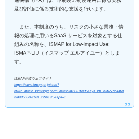
進機構（IPA）は、本制度の制度運用に係る実務
及び評価に係る技術的な支援を行います。
また、本制度のうち、リスクの小さな業務・情
報の処理に用いるSaaS サービスを対象とする仕
組みの名称を、ISMAP for Low-Impact Use:
ISMAP-LIU（イスマップ エルアイユー）としま
す。
ISMAP公式ウェブサイト
https://www.ismap.go.jp/csm?
id=kb_article_view&sysparm_article=KB0010005&sys_kb_id=027db440d
bdfd9506e6cb915f39619f5&spa=1