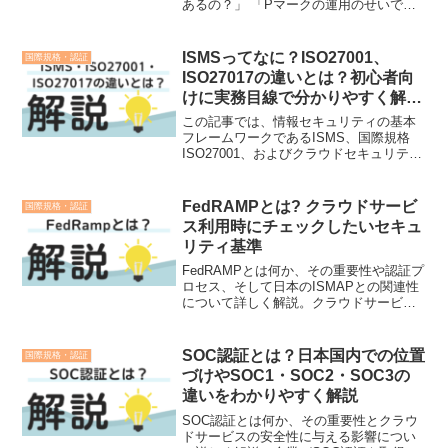
あるの？」 「Pマークの運用のせいで、
書類の管理やパスワードの設定が細かく
て正直面倒くさい……」社内でPマーク
（プライバシーマーク）の更新手続きや
ISMSってなに？ISO27001、
国際規格・認証
監査の時期になると、...
ISO27017の違いとは？初心者向
けに実務目線で分かりやすく解
説！
この記事では、情報セキュリティの基本
フレームワークであるISMS、国際規格
ISO27001、およびクラウドセキュリティ
に特化したISO27017の違いと関係性につ
いて詳しく解説します。情報セキュリテ
ィに関連する業務に従事する方々にとっ
FedRAMPとは? クラウドサービ
国際規格・認証
て有益な情報を提供します。
ス利用時にチェックしたいセキュ
リティ基準
FedRAMPとは何か、その重要性や認証プ
ロセス、そして日本のISMAPとの関連性
について詳しく解説。クラウドサービス
を安全に利用するためのセキュリティ検
討ポイントも紹介。
SOC認証とは？日本国内での位置
国際規格・認証
づけやSOC1・SOC2・SOC3の
違いをわかりやすく解説
SOC認証とは何か、その重要性とクラウ
ドサービスの安全性に与える影響につい