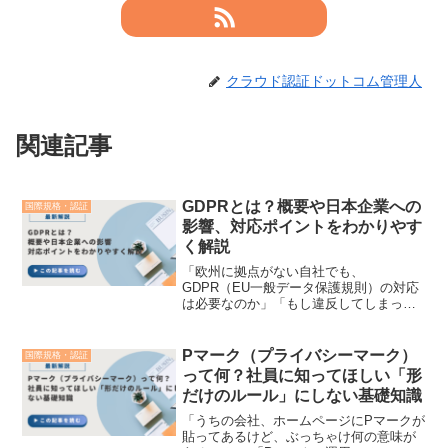
クラウド認証ドットコム管理人
関連記事
GDPRとは？概要や日本企業への
国際規格・認証
影響、対応ポイントをわかりやす
く解説
「欧州に拠点がない自社でも、
GDPR（EU一般データ保護規則）の対応
は必要なのか」「もし違反してしまった
場合、どのようなペナルティがあるのか
知りたい」グローバル化やECサイトの普
及により、海外のお客様とデータをやり
Pマーク（プライバシーマーク）
国際規格・認証
取りする企業が増加する中で...
って何？社員に知ってほしい「形
だけのルール」にしない基礎知識
「うちの会社、ホームページにPマークが
貼ってあるけど、ぶっちゃけ何の意味が