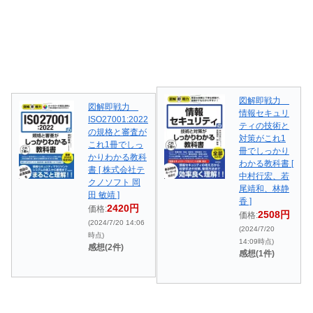
図解即戦力
図解即戦力
情報セキュリ
ISO27001:2022
ティの技術と
の規格と審査が
対策がこれ1
これ1冊でしっ
冊でしっかり
かりわかる教科
わかる教科書 [
書 [ 株式会社テ
中村行宏、若
クノソフト 岡
尾靖和、林静
田 敏靖 ]
香 ]
2420円
価格:
2508円
価格:
(2024/7/20 14:06
(2024/7/20
時点)
14:09時点)
感想(2件)
感想(1件)