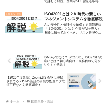
て詳しく解説。企業がSOC認証を取得す
る理由と、それがどのようにユーザーの
信頼を築くのかを明らかにします。
ISO42001とは？AI時代の新しい
国際規格・認証
マネジメントシステムを徹底解説
AIの安全性と倫理性を確保する国際規格
「ISO42001」とは？ 企業がAIを導入す
る際に知っておくべき、リスク管理や倫
理的な側面について解説します。
ISMSってなに？ISO27001、ISO27017の
違いとは？初心者向けに実務目線で分か
りやすく解説！
【2026年度最新】ZoomはISMAPに登録
されてる？ISMS認証の有無や監査ログ取
得可否などを徹底調査！
ホーム
国際規格・認証