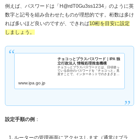
例えば、パスワードは「H@rdT0Gu3ss1234」のように英
数字と記号を組み合わせたものが理想的です。桁数は多け
れば多いほど良いのですが、できれば
10桁を目安に設定
しましょう。
チョコっとプラスパスワード｜IPA 独
立行政法人 情報処理推進機構
チョコっとプラスパスワードとは、日頃使っ
ている自分のパスワードを「チョコっと」見
直すことで、インターネットでのさまざまな
犯罪から、自分や他人を守ろう！というキャ
ンペーンです。
www.ipa.go.jp
設定手順の例
：
ルーターの管理画面にアクセスします（通常はブラ