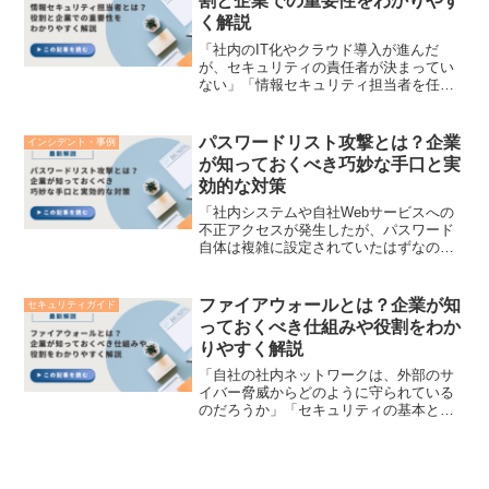
割と企業での重要性をわかりやす
く解説
「社内のIT化やクラウド導入が進んだ
が、セキュリティの責任者が決まってい
ない」「情報セキュリティ担当者を任命
したいが、具体的にどのような業務を任
せればいいのだろうか」企業や自治体に
おいて、DX（デジタルトランスフォーメ
パスワードリスト攻撃とは？企業
インシデント・事例
ーション）や生成AIの...
が知っておくべき巧妙な手口と実
効的な対策
「社内システムや自社Webサービスへの
不正アクセスが発生したが、パスワード
自体は複雑に設定されていたはずなの
に、なぜ破られたのだろう」「ニュース
でよく見る『パスワードリスト攻撃』。
従来の総当たり攻撃と何が違い、企業は
ファイアウォールとは？企業が知
セキュリティガイド
どう防げばいいのか」企業...
っておくべき仕組みや役割をわか
りやすく解説
「自社の社内ネットワークは、外部のサ
イバー脅威からどのように守られている
のだろうか」「セキュリティの基本とし
て『ファイアウォール』という言葉は聞
くけれど、具体的にどんな役割を果たし
ているのか実はよく分からない」企業の
DX推進やクラウドサービ...