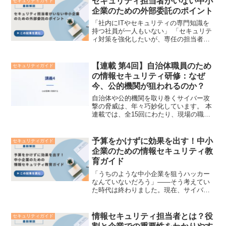
セキュリティ担当者がいない中小
セキュリティガイド
企業のための外部委託のポイント
「社内にITやセキュリティの専門知識を
持つ社員が一人もいない」 「セキュリテ
ィ対策を強化したいが、専任の担当者を
雇う予算も採用ルートもない」 このよう
に、セキュリティ担当者の「不在」や
「人手不足」に頭を悩ませている中小企
【連載 第4回】自治体職員のため
セキュリティガイド
業の経営者や管理担当...
の情報セキュリティ研修：なぜ
今、公的機関が狙われるのか？
自治体や公的機関を取り巻くサイバー攻
撃の脅威は、年々巧妙化しています。 本
連載では、全15回にわたり、現場の職員
が今日から実践できる情報セキュリティ
の基礎知識を解説します。本連載につい
て 本連載は、現在STORESで販売中の
予算をかけずに効果を出す！中小
セキュリティガイド
『自治体・公的機...
企業のための情報セキュリティ教
育ガイド
「うちのような中小企業を狙うハッカー
なんていないだろう」――そう考えてい
た時代は終わりました。現在、サイバー
攻撃者はセキュリティの強固な大企業を
直接狙うのではなく、その取引先である
「守りの甘い中小企業」を足がかりにす
情報セキュリティ担当者とは？役
セキュリティガイド
る「サプライチェーン攻撃...