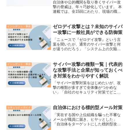
自治体や公的機関を取り巻くサイバー攻
撃の脅威は、年々巧妙化しています。 本
連載では、全15回にわたり、現場の職員
が今日から実践できる情報セキュリティ
の基礎知識を解説します。本連載につい
て 本連載は、現在STORESで販売中の
ゼロデイ攻撃とは？未知のサイバ
インシデント・事例
『自治体・公的機...
ー攻撃に一般社員ができる防御策
「ニュースで『ゼロデイ攻撃』という言
葉を聞いたが、通常のサイバー攻撃と何
が違うのだろう」「システム上の欠陥
（弱点）を狙う攻撃に対して、ITの専門
知識がない一般社員にできる対策はある
のだろうか」このような新しいサイバー
サイバー攻撃の種類一覧｜代表的
インシデント・事例
脅威に対する疑問や、自社...
な攻撃手法と企業が知っておくべ
き対策をわかりやすく解説
「サイバー攻撃対策をはじめたいが、攻
撃の種類が多すぎて全体像がつかめな
い」「自社のセキュリティ対策でどこに
穴があるのか確認したい」企業のDX推進
やリモートワークの定着に伴い、サイバ
ー攻撃の手法は年々多様化・高度化して
自治体における標的型メール対策
セキュリティガイド
います。攻撃の狙いは単な...
「実在する国や上位組織を騙った不審な
メールが職員に届き、ヒヤッとした」
「自治体をターゲットにした標的型攻撃
メールに対して、技術面だけでなく運用