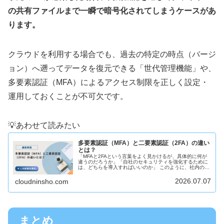
の共有ファイルまで一瞬で暗号化されてしまうケースがあ
ります。
クラウドを利用する場合でも、過去の特定の時点（バージ
ョン）へ遡ってデータを復元できる「世代管理機能」や、
多要素認証（MFA）によるアクセス制限を正しく設定・
運用しておくことが不可欠です。
💡あわせて読みたい
多要素認証（MFA）と二要素認証（2FA）の違い
とは？
「MFAと2FAという言葉をよく見かけるが、具体的に何が
違うのだろうか」「自社のセキュリティを強化するために
は、どちらを導入すればいいのか」 このように、社内のア
カウント管理やクラウドサービスのセキュリティ強化を検
討する中で、「多要素認証（...
2026.07.07
cloudninsho.com
まとめ