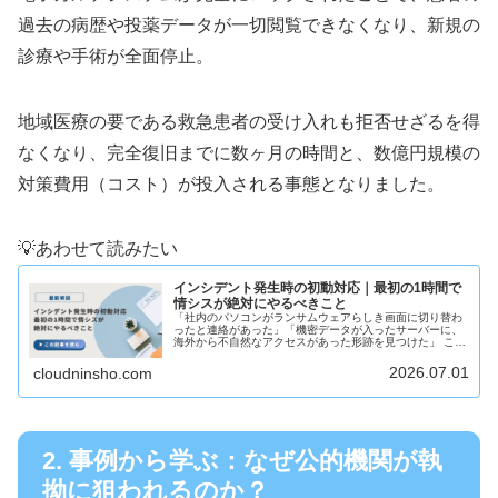
過去の病歴や投薬データが一切閲覧できなくなり、新規の
診療や手術が全面停止。
地域医療の要である救急患者の受け入れも拒否せざるを得
なくなり、完全復旧までに数ヶ月の時間と、数億円規模の
対策費用（コスト）が投入される事態となりました。
💡あわせて読みたい
インシデント発生時の初動対応｜最初の1時間で
情シスが絶対にやるべきこと
「社内のパソコンがランサムウェアらしき画面に切り替わ
ったと連絡があった」「機密データが入ったサーバーに、
海外から不自然なアクセスがあった形跡を見つけた」 この
ような緊急事態（セキュリティインシデント）に直面した
際、情報システム部門（情シス）...
2026.07.01
cloudninsho.com
2. 事例から学ぶ：なぜ公的機関が執
拗に狙われるのか？