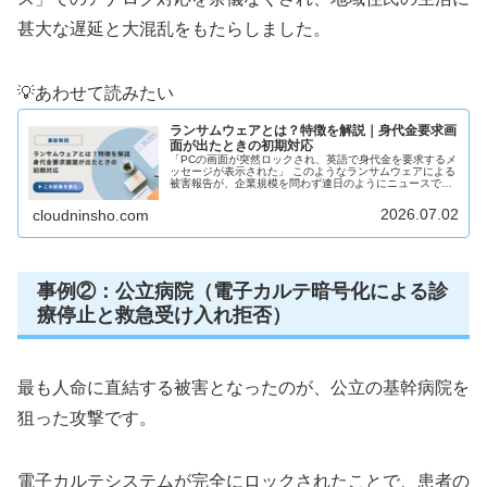
甚大な遅延と大混乱をもたらしました。
💡あわせて読みたい
ランサムウェアとは？特徴を解説｜身代金要求画
面が出たときの初期対応
「PCの画面が突然ロックされ、英語で身代金を要求するメ
ッセージが表示された」 このようなランサムウェアによる
被害報告が、企業規模を問わず連日のようにニュースで報
じられています。ランサムウェアは、企業の存続を揺るが
す極めて危険なサイバー攻撃で...
2026.07.02
cloudninsho.com
事例②：公立病院（電子カルテ暗号化による診
療停止と救急受け入れ拒否）
最も人命に直結する被害となったのが、公立の基幹病院を
狙った攻撃です。
電子カルテシステムが完全にロックされたことで、患者の