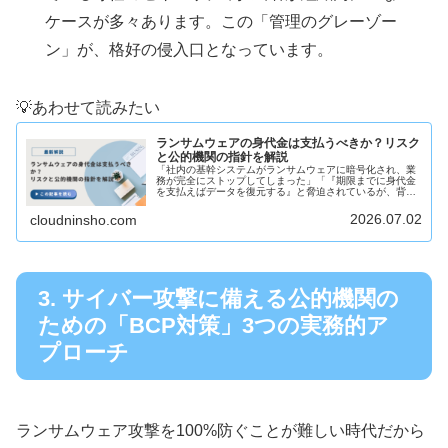
ケースが多々あります。この「管理のグレーゾー
ン」が、格好の侵入口となっています。
💡あわせて読みたい
ランサムウェアの身代金は支払うべきか？リスク
と公的機関の指針を解説
「社内の基幹システムがランサムウェアに暗号化され、業
務が完全にストップしてしまった」「『期限までに身代金
を支払えばデータを復元する』と脅迫されているが、背に
腹は代えられないのだろうか」このような、ランサムウェ
ア被害に伴う金銭要求（身代金請求...
2026.07.02
cloudninsho.com
3. サイバー攻撃に備える公的機関の
ための「BCP対策」3つの実務的ア
プローチ
ランサムウェア攻撃を100%防ぐことが難しい時代だから