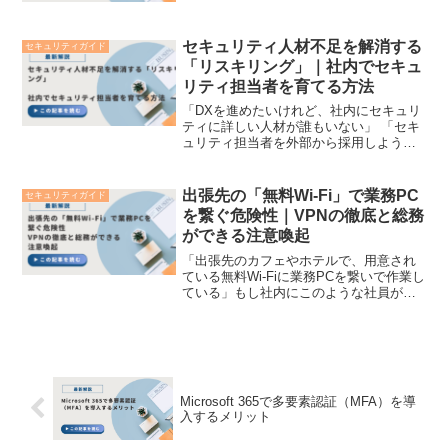
の面からどのような備えをしておくべき
か」 このように、地方公共団体（地方自
治体）や公的機関において...
セキュリティ人材不足を解消する
セキュリティガイド
「リスキリング」｜社内でセキュ
リティ担当者を育てる方法
「DXを進めたいけれど、社内にセキュリ
ティに詳しい人材が誰もいない」 「セキ
ュリティ担当者を外部から採用しようと
したが、市場価値が高すぎて予算が合わ
ない」2026年現在、サイバー攻撃の高度
化やクラウド導入の急増に伴い、あらゆ
出張先の「無料Wi-Fi」で業務PC
セキュリティガイド
る企業で情報セキ...
を繋ぐ危険性｜VPNの徹底と総務
ができる注意喚起
「出張先のカフェやホテルで、用意され
ている無料Wi-Fiに業務PCを繋いで作業し
ている」もし社内にこのような社員が一
人でもいるなら、その企業の機密情報は
すでに危機に瀕しているかもしれませ
ん。 外出先で手軽に使える無料Wi-Fi（公
衆無線LA...
Microsoft 365で多要素認証（MFA）を導
入するメリット