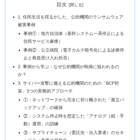
目次
1. 住民生活を揺るがした、公的機関のランサムウェア
被害事例
事例①：地方自治体（基幹システム一斉停止による
住民サービス麻痺）
事例②：公立病院（電子カルテ暗号化による診療停
止と救急受け入れ拒否）
2. 事例から学ぶ：なぜ公的機関が執拗に狙われるの
か？
3. サイバー攻撃に備える公的機関のための「BCP対
策」3つの実務的アプローチ
①：ネットワークから完全に切り離された「孤立バ
ックアップ」の確保
②：システム停止時を想定した「アナログ（紙・手
動）運用」の訓練
③：サプライチェーン（委託先・出入業者）のセキ