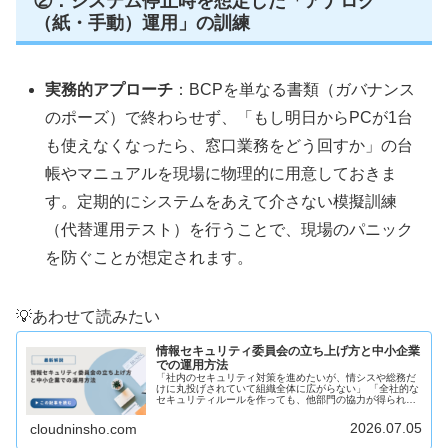
②：システム停止時を想定した「アナログ
（紙・手動）運用」の訓練
実務的アプローチ
：BCPを単なる書類（ガバナンス
のポーズ）で終わらせず、「もし明日からPCが1台
も使えなくなったら、窓口業務をどう回すか」の台
帳やマニュアルを現場に物理的に用意しておきま
す。定期的にシステムをあえて介さない模擬訓練
（代替運用テスト）を行うことで、現場のパニック
を防ぐことが想定されます。
💡あわせて読みたい
情報セキュリティ委員会の立ち上げ方と中小企業
での運用方法
「社内のセキュリティ対策を進めたいが、情シスや総務だ
けに丸投げされていて組織全体に広がらない」 「全社的な
セキュリティルールを作っても、他部門の協力が得られず
形骸化している」 このように、セキュリティ対策を「一部
の担当者の仕事」から「会社全...
2026.07.05
cloudninsho.com