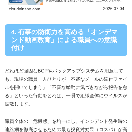
対策を強化しなければいけないのは、ニュースで名前が出
るような大手企業だけではないのか」このように、自社の
規模や業種を理由に「サイバー攻撃...
2026.07.04
cloudninsho.com
4. 有事の防衛力を高める「オンデマ
ンド動画教育」による職員への意識
付け
どれほど強固なBCPやバックアップシステムを用意して
も、現場の職員一人ひとりが「不審なメールの添付ファイ
ルを開いてしまう」「不審な挙動に気づきながら報告を怠
る」といった行動をとれば、一瞬で組織全体にウイルスが
拡散します。
職員全体の「危機感」を均一にし、インシデント発生時の
連絡網を徹底させるための最も投資対効果（コスパ）が高