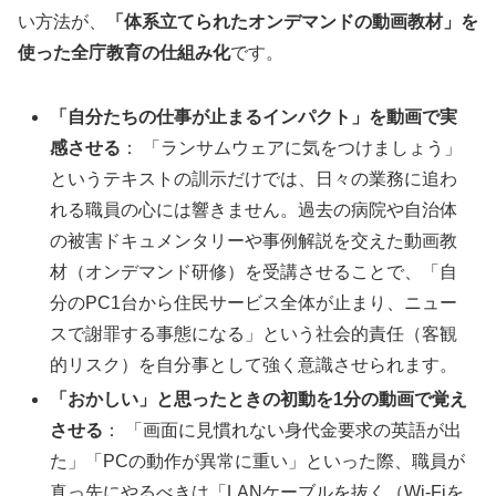
い方法が、
「体系立てられたオンデマンドの動画教材」を
使った全庁教育の仕組み化
です。
「自分たちの仕事が止まるインパクト」を動画で実
感させる
： 「ランサムウェアに気をつけましょう」
というテキストの訓示だけでは、日々の業務に追わ
れる職員の心には響きません。過去の病院や自治体
の被害ドキュメンタリーや事例解説を交えた動画教
材（オンデマンド研修）を受講させることで、「自
分のPC1台から住民サービス全体が止まり、ニュー
スで謝罪する事態になる」という社会的責任（客観
的リスク）を自分事として強く意識させられます。
「おかしい」と思ったときの初動を1分の動画で覚え
させる
： 「画面に見慣れない身代金要求の英語が出
た」「PCの動作が異常に重い」といった際、職員が
真っ先にやるべきは「LANケーブルを抜く（Wi-Fiを