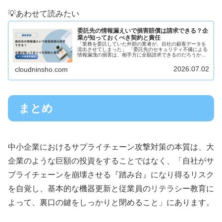
💡あわせて読みたい
委託先の情報漏えいで損害賠償は請求できる？企
業が知っておくべき契約と責任
「業務を委託していた外部の業者が、自社の顧客データを
流出させてしまった」 「委託先のセキュリティ不備による
情報漏洩の損害は、相手方に全額請求できるのだろうか」
このように、外注先やパートナー企業といった「委託先」
を起点とするインシデントに直...
2026.07.02
cloudninsho.com
まとめ
中小企業におけるサプライチェーン攻撃対策の本質は、大
企業のような巨額の投資をすることではなく、「自社がサ
プライチェーンを崩壊させる『踏み台』になり得るリスク
を自覚し、基本的な機器更新と従業員のリテラシー教育に
よって、裏口の鍵をしっかりと閉めること」にあります。