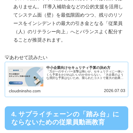
ありません。 IT導入補助金などの公的支援を活用し
てシステム面（壁）を最低限固めつつ、残りのリソ
ースをインシデントの最大の引き金となる「従業員
（人）のリテラシー向上」へとバランスよく配分す
ることが推奨されます。
💡あわせて読みたい
中小企業向けセキュリティ予算の決め方
「万が一のサイバー攻撃は怖いが、セキュリティに一体い
くら予算をかければいいのか分からない」「大企業のよう
な潤沢な予算はないため、限られたコストで最大の効果を
出すための基準が欲しい」このように、社内のIT環境を守
るための「適切な予算設定」や、...
2026.07.03
cloudninsho.com
4. サプライチェーンの「踏み台」に
ならないための従業員動画教育