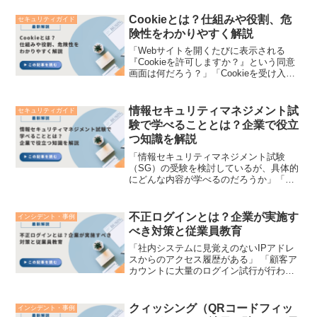
Cookieとは？仕組みや役割、危
セキュリティガイド
険性をわかりやすく解説
「Webサイトを開くたびに表示される
『Cookieを許可しますか？』という同意
画面は何だろう？」「Cookieを受け入れ
ると、個人情報が盗まれるリスクがある
のだろうか」スマホやパソコンでインタ
ーネットを利用していると、ほぼ毎日の
情報セキュリティマネジメント試
セキュリティガイド
ように目にす...
験で学べることとは？企業で役立
つ知識を解説
「情報セキュリティマネジメント試験
（SG）の受験を検討しているが、具体的
にどんな内容が学べるのだろうか」「資
格の勉強で得た知識は、実際の企業のセ
キュリティ対策や日々の実務にどう活か
せるのだろう」この試験は、ITを「開発
不正ログインとは？企業が実施す
インシデント・事例
する人」ではなく、企業...
べき対策と従業員教育
「社内システムに見覚えのないIPアドレ
スからのアクセス履歴がある」 「顧客ア
カウントに大量のログイン試行が行わ
れ、一部が突破されてしまった」企業の
DX（デジタルトランスフォーメーショ
ン）やテレワークの普及に伴い、多くの
クィッシング（QRコードフィッ
インシデント・事例
業務システムがクラウド...