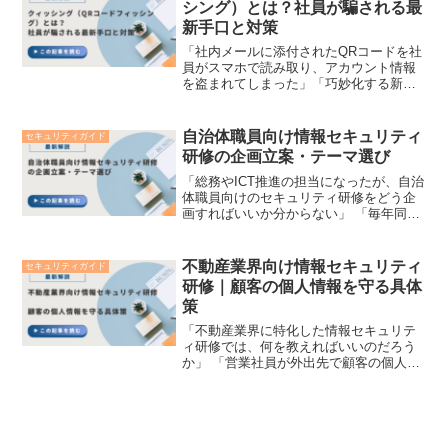
シング）とは？社員が騙される最
新手口と対策
「社内メールに添付されたQRコードを社
員がスマホで読み取り、アカウント情報
を盗まれてしまった」「巧妙化する新し
いフィッシング詐欺『クィッシング』か
ら自社を守るにはどうすればいいのだろ
う」 このような新たなサイバー脅威に対
自治体職員向け情報セキュリティ
セキュリティガイド
する不安を抱える総務...
研修の企画立案・テーマ選び
「総務やICT推進の担当になったが、自治
体職員向けのセキュリティ研修をどう企
画すればいいか分からない」 「毎年同じ
ような内容になってしまい、職員が退屈
している（形骸化している）」 このよう
に、地方自治体（都道府県・市区町村）
不動産業界向け情報セキュリティ
セキュリティガイド
や公的機関の研修...
研修｜顧客の個人情報を守る具体
策
「不動産業界に特化した情報セキュリテ
ィ研修では、何を教えればいいのだろう
か」 「営業社員が外出先で顧客の個人情
報を扱うことが多いため、具体的な防衛
策を身につけさせたい」 このような悩み
を抱える不動産会社やハウスメーカーの
研修担当者の方は少な...