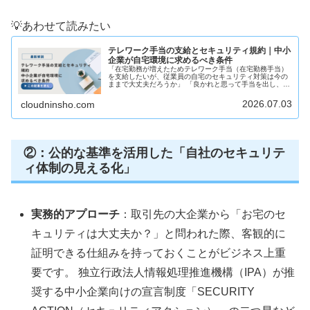
💡あわせて読みたい
テレワーク手当の支給とセキュリティ規約｜中小
企業が自宅環境に求めるべき条件
「在宅勤務が増えたためテレワーク手当（在宅勤務手当）
を支給したいが、従業員の自宅のセキュリティ対策は今の
ままで大丈夫だろうか」 「良かれと思って手当を出し、自
宅環境の整備を本人任せにした結果、重大な情報漏洩が起
きてしまったら――」 このよう...
2026.07.03
cloudninsho.com
②：公的な基準を活用した「自社のセキュリテ
ィ体制の見える化」
実務的アプローチ
：取引先の大企業から「お宅のセ
キュリティは大丈夫か？」と問われた際、客観的に
証明できる仕組みを持っておくことがビジネス上重
要です。 独立行政法人情報処理推進機構（IPA）が推
奨する中小企業向けの宣言制度「SECURITY