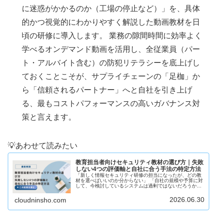
に迷惑がかかるのか（工場の停止など）」を、具体
的かつ視覚的にわかりやすく解説した動画教材を日
頃の研修に導入します。 業務の隙間時間に効率よく
学べるオンデマンド動画を活用し、全従業員（パー
ト・アルバイト含む）の防犯リテラシーを底上げし
ておくことこそが、サプライチェーンの「足枷」か
ら「信頼されるパートナー」へと自社を引き上げ
る、最もコストパフォーマンスの高いガバナンス対
策と言えます。
💡あわせて読みたい
教育担当者向けセキュリティ教材の選び方｜失敗
しない4つの評価軸と自社に合う手法の特定方法
「新しく情報セキュリティ研修の担当になったが、どの教
材を選べばいいのか分からない」 「自社の規模や予算に対
して、今検討しているシステムは過剰ではないだろうか」
このような悩みを抱える総務・人事・情報システム部門の
担当者の方は少なくありません...
2026.06.30
cloudninsho.com