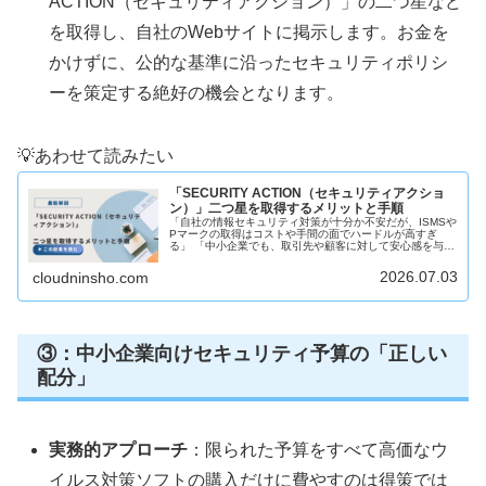
ACTION（セキュリティアクション）」の二つ星など
を取得し、自社のWebサイトに掲示します。お金を
かけずに、公的な基準に沿ったセキュリティポリシ
ーを策定する絶好の機会となります。
💡あわせて読みたい
「SECURITY ACTION（セキュリティアクショ
ン）」二つ星を取得するメリットと手順
「自社の情報セキュリティ対策が十分か不安だが、ISMSや
Pマークの取得はコストや手間の面でハードルが高すぎ
る」 「中小企業でも、取引先や顧客に対して安心感を与え
られる、公的なセキュリティの証明が欲しい」このよう
に、社内におけるセキュリティガ...
2026.07.03
cloudninsho.com
③：中小企業向けセキュリティ予算の「正しい
配分」
実務的アプローチ
：限られた予算をすべて高価なウ
イルス対策ソフトの購入だけに費やすのは得策では