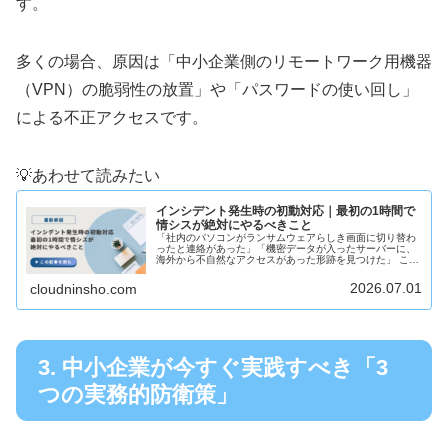
す。
多くの場合、原因は「中小企業側のリモートワーク用機器
（VPN）の脆弱性の放置」や「パスワードの使い回し」
による不正アクセスです。
💡あわせて読みたい
インシデント発生時の初動対応｜最初の1時間で
情シスが絶対にやるべきこと
「社内のパソコンがランサムウェアらしき画面に切り替わ
ったと連絡があった」「機密データが入ったサーバーに、
海外から不自然なアクセスがあった形跡を見つけた」 この
ような緊急事態（セキュリティインシデント）に直面した
際、情報システム部門（情シス）...
2026.07.01
cloudninsho.com
3. 中小企業が今すぐ実践すべき「3
つの実務的防衛策」