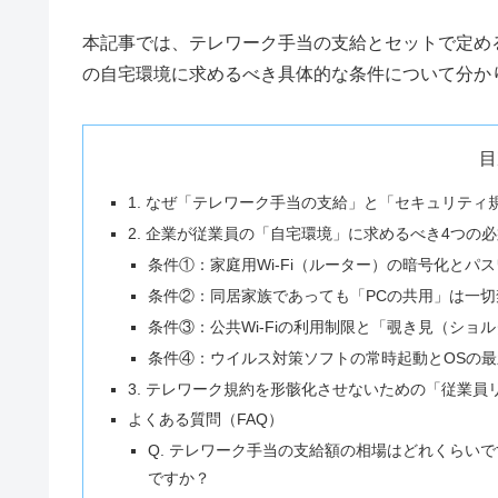
本記事では、テレワーク手当の支給とセットで定め
の自宅環境に求めるべき具体的な条件について分か
目
1. なぜ「テレワーク手当の支給」と「セキュリティ
2. 企業が従業員の「自宅環境」に求めるべき4つの
条件①：家庭用Wi-Fi（ルーター）の暗号化とパ
条件②：同居家族であっても「PCの共用」は一切
条件③：公共Wi-Fiの利用制限と「覗き見（ショ
条件④：ウイルス対策ソフトの常時起動とOSの最
3. テレワーク規約を形骸化させないための「従業員
よくある質問（FAQ）
Q. テレワーク手当の支給額の相場はどれくらい
ですか？