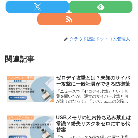
クラウド認証ドットコム管理人
関連記事
ゼロデイ攻撃とは？未知のサイバ
インシデント・事例
ー攻撃に一般社員ができる防御策
「ニュースで『ゼロデイ攻撃』という言
葉を聞いたが、通常のサイバー攻撃と何
が違うのだろう」「システム上の欠陥
（弱点）を狙う攻撃に対して、ITの専門
知識がない一般社員にできる対策はある
のだろうか」このような新しいサイバー
USBメモリの社内持ち込み禁止は
セキュリティガイド
脅威に対する疑問や、自社...
常識？紛失リスクをゼロにする代
替案
「ちょっとデータを持ち帰って家で作業