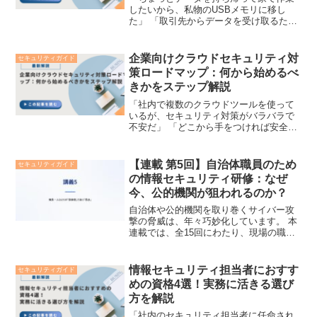
したいから、私物のUSBメモリに移し
た」 「取引先からデータを受け取るため
に、支給されたUSBメモリを社外に持ち
出した」オフィスで当たり前のように使
われてきたUSBメモリですが、現代のビ
企業向けクラウドセキュリティ対
セキュリティガイド
ジネスにおいて、こ...
策ロードマップ：何から始めるべ
きかをステップ解説
「社内で複数のクラウドツールを使って
いるが、セキュリティ対策がバラバラで
不安だ」 「どこから手をつければ安全な
体制を作れるのか、具体的な手順が分か
らない」テレワークの定着や業務のデジ
タル化に伴い、多くの企業でクラウドの
【連載 第5回】自治体職員のため
セキュリティガイド
導入が進む一方、その場...
の情報セキュリティ研修：なぜ
今、公的機関が狙われるのか？
自治体や公的機関を取り巻くサイバー攻
撃の脅威は、年々巧妙化しています。 本
連載では、全15回にわたり、現場の職員
が今日から実践できる情報セキュリティ
の基礎知識を解説します。本連載につい
て 本連載は、現在STORESで販売中の
情報セキュリティ担当者におすす
セキュリティガイド
『自治体・公的機...
めの資格4選！実務に活きる選び
方を解説
「社内のセキュリティ担当者に任命され