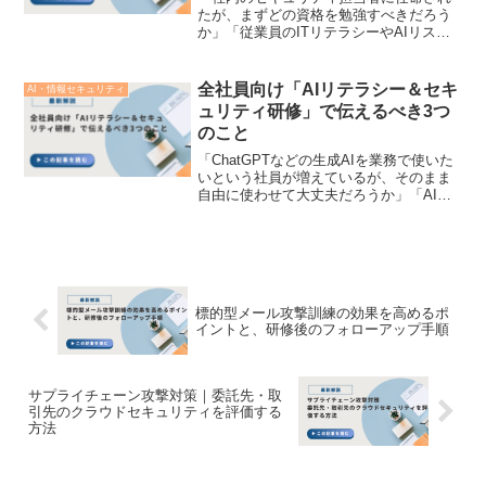
たが、まずどの資格を勉強すべきだろう
か」「従業員のITリテラシーやAIリスク
への対応力を高めるため、どの国家資格
を推奨すべきか迷う」企業や自治体にお
いてDX（デジタルトランスフォーメーシ
全社員向け「AIリテラシー＆セキ
AI・情報セキュリティ
ョン）や生成AIの...
ュリティ研修」で伝えるべき3つ
のこと
「ChatGPTなどの生成AIを業務で使いた
いという社員が増えているが、そのまま
自由に使わせて大丈夫だろうか」「AIの
導入によって、意図しない情報漏洩や著
作権侵害のリスクが起きないか心配だ」
ChatGPTやClaudeなどの生成AI（人工...
標的型メール攻撃訓練の効果を高めるポ
イントと、研修後のフォローアップ手順
サプライチェーン攻撃対策｜委託先・取
引先のクラウドセキュリティを評価する
方法