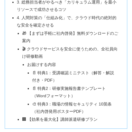
3. 総務担当者がやるべき「カリキュラム運用」を最小
リソースで成功させるコツ
4. 人間対策の「仕組み化」で、クラウド時代の絶対的
な安全を確定させる
🎁 【まずは手軽に社内啓発】無料ダウンロードのご
案内
🎬 クラウドサービスを安全に使うための、全社員向
け研修動画
お届けする内容
📄 特典1：受講確認ミニテスト（解答・解説
付き・PDF）
📄 特典2：研修実施報告書テンプレート
（Wordフォーマット）
🎨 特典3：職場の情報セキュリティ 10箇条
（社内啓発用ポスターPDF）
🏢 【効果を最大化】講師派遣研修プラン