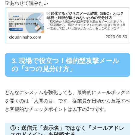
💡あわせて読みたい
巧妙化するビジネスメール詐欺（BEC）とは？
総務・経理が騙されないための見分け方
「取引先から振込先の口座変更を求めるメールが届いた」
「経営層から、極秘プロジェクトのために急ぎで海外口座
へ送金してほしいと指示があった」もしこのようなメール
が届いたら、それは今世界中で大きな被害を出している
「ビジネスメール詐欺（BEC：B...
2026.06.30
cloudninsho.com
3. 現場で役立つ！標的型攻撃メール
の「3つの見分け方」
どんなにシステムを強化しても、最終的にメールボックス
を開くのは「人間の目」です。従業員が日頃から意識すべ
き客観的なチェックポイントは以下の3つです。
①：送信元「表示名」ではなく「メールアドレ
スのドメイン」を確認する