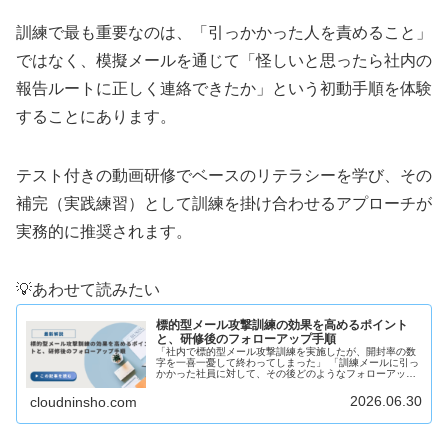
訓練で最も重要なのは、「引っかかった人を責めること」
ではなく、模擬メールを通じて「怪しいと思ったら社内の
報告ルートに正しく連絡できたか」という初動手順を体験
することにあります。
テスト付きの動画研修でベースのリテラシーを学び、その
補完（実践練習）として訓練を掛け合わせるアプローチが
実務的に推奨されます。
💡あわせて読みたい
標的型メール攻撃訓練の効果を高めるポイント
と、研修後のフォローアップ手順
「社内で標的型メール攻撃訓練を実施したが、開封率の数
字を一喜一憂して終わってしまった」 「訓練メールに引っ
かかった社員に対して、その後どのようなフォローアップ
をすべきか分からない」多くの企業や公的機関が、社員の
サイバーセキュリティ意識を試す...
2026.06.30
cloudninsho.com