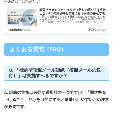
💡あわせて読みたい
教育担当者向けセキュリティ教材の選び方｜失敗
しない4つの評価軸と自社に合う手法の特定方法
「新しく情報セキュリティ研修の担当になったが、どの教
材を選べばいいのか分からない」 「自社の規模や予算に対
して、今検討しているシステムは過剰ではないだろうか」
このような悩みを抱える総務・人事・情報システム部門の
担当者の方は少なくありません...
2026.06.30
cloudninsho.com
よくある質問（FAQ）
Q. 「標的型攻撃メール訓練（模擬メールの送
付）」は実施すべきですか？
A. 訓練の実施は有効な選択肢の一つですが、「開封率を
下げること」だけを目的にすると形骸化しやすいため注意
が必要です。