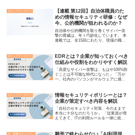
【連載 第12回】自治体職員のた
セキュリティガイド
めの情報セキュリティ研修：なぜ
今、公的機関が狙われるのか？
自治体や公的機関を取り巻くサイバー攻
撃の脅威は、年々巧妙化しています。 本
連載では、全15回にわたり、現場の職員
が今日から実践できる情報セキュリティ
の基礎知識を解説します。本連載につい
て 本連載は、現在STORESで販売中の
EDRとは？企業が知っておくべき
セキュリティガイド
『自治体・公的機...
仕組みや役割をわかりやすく解説
「高度なサイバー攻撃は、もはや100%防
ぐことは不可能な時代になった」「万が
一、社内のパソコンがマルウェアに感染
してしまったとき、被害を最小限に抑え
て迅速に復旧できる体制を作りたい」企
業のDX推進やリモートワークの定着によ
情報セキュリティポリシーとは？
セキュリティガイド
り、従業員がオフィ...
企業が策定すべき内容を解説
「自社のセキュリティ対策、今のままで
本当に十分なのだろうか」 「従業員が増
えてきて、ITの利用ルールを一律に統一
するのが難しくなってきた」企業のクラ
ウド活用やテレワークの普及により、業
務の利便性が向上した反面、サイバー攻
雛形で終わらせない「AI利用規
AI・情報セキュリティ