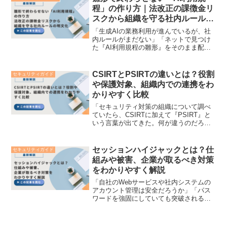
撃のリスクや情報漏え...
程」の作り方｜法改正の課徴金リ
スクから組織を守る社内ルールの
明文化
「生成AIの業務利用が進んでいるが、社
内ルールがまだない」「ネットで見つけ
た『AI利用規程の雛形』をそのまま配布
したけれど、現場が守っているか分から
ない」ChatGPTなどの生成AIは、いまや
企業や自治体の生産性を爆発的に高める
CSIRTとPSIRTの違いとは？役割
セキュリティガイド
必須ツールと...
や保護対象、組織内での連携をわ
かりやすく比較
「セキュリティ対策の組織について調べ
ていたら、CSIRTに加えて『PSIRT』と
いう言葉が出てきた。何が違うのだろ
う？」「うちの会社はIoT機器やソフトウ
ェア、クラウドサービスを開発・提供し
ているが、両方とも構築する必要がある
セッションハイジャックとは？仕
セキュリティガイド
のだろうか」情...
組みや被害、企業が取るべき対策
をわかりやすく解説
「自社のWebサービスや社内システムの
アカウント管理は安全だろうか」「パス
ワードを強固にしていても突破される可
能性がある『セッションハイジャック』
って何？」テレワークの定着やクラウド
サービスの活用がビジネスの日常ルーテ