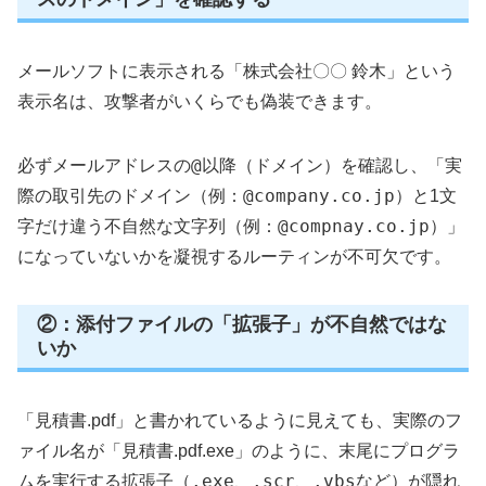
メールソフトに表示される「株式会社〇〇 鈴木」という
表示名は、攻撃者がいくらでも偽装できます。
@
必ずメールアドレスの
以降（ドメイン）を確認し、「実
@company.co.jp
際の取引先のドメイン（例：
）と1文
@compnay.co.jp
字だけ違う不自然な文字列（例：
）」
になっていないかを凝視するルーティンが不可欠です。
②：添付ファイルの「拡張子」が不自然ではな
いか
「見積書.pdf」と書かれているように見えても、実際のフ
ァイル名が「見積書.pdf.exe」のように、末尾にプログラ
.exe
.scr
.vbs
ムを実行する拡張子（
、
、
など）が隠れ