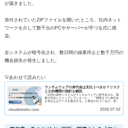
が届きました。
添付されていたZIPファイルを開いたところ、社内ネット
ワークを介して数千台のPCやサーバーが芋づる式に感
染。
全システムが暗号化され、数日間の操業停止と数千万円の
機会損失が発生しました。
💡あわせて読みたい
ランサムウェアの身代金は支払うべきか？リスク
と公的機関の指針を解説
「社内の基幹システムがランサムウェアに暗号化され、業
務が完全にストップしてしまった」「『期限までに身代金
を支払えばデータを復元する』と脅迫されているが、背に
腹は代えられないのだろうか」このような、ランサムウェ
ア被害に伴う金銭要求（身代金請求...
2026.07.02
cloudninsho.com