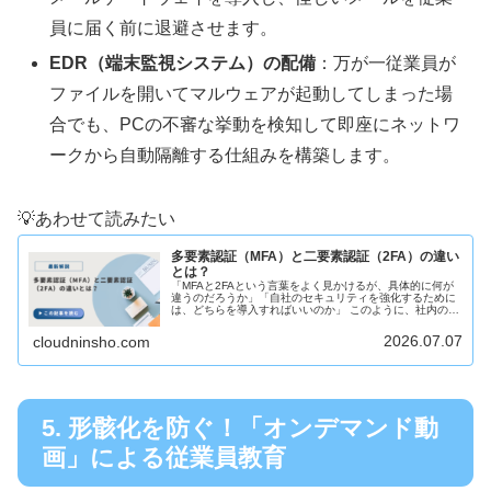
員に届く前に退避させます。
EDR（端末監視システム）の配備
：万が一従業員が
ファイルを開いてマルウェアが起動してしまった場
合でも、PCの不審な挙動を検知して即座にネットワ
ークから自動隔離する仕組みを構築します。
💡あわせて読みたい
多要素認証（MFA）と二要素認証（2FA）の違い
とは？
「MFAと2FAという言葉をよく見かけるが、具体的に何が
違うのだろうか」「自社のセキュリティを強化するために
は、どちらを導入すればいいのか」 このように、社内のア
カウント管理やクラウドサービスのセキュリティ強化を検
討する中で、「多要素認証（...
2026.07.07
cloudninsho.com
5. 形骸化を防ぐ！「オンデマンド動
画」による従業員教育