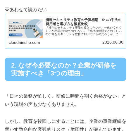
💡あわせて読みたい
情報セキュリティ教育の予算相場｜4つの手法の
費用感と選び方を徹底比較
「社内のセキュリティ研修を導入したいが、一体いくらく
らいが相場なのか分からない」「他社は年間でどのくらい
の予算をセキュリティ教育に割いているのだろうか」この
ような悩みを配属されたばかりの総務・人事・情報システ
ム部門の担当者の方は少なくありま...
2026.06.30
cloudninsho.com
2. なぜ今必要なのか？企業が研修を
実施すべき「3つの理由」
「日々の業務が忙しく、研修に時間を割く余裕がない」と
いう現場の声も少なくありません。
しかし、教育を後回しにすることには、企業の事業継続を
脅かす致命的な客観的リスク（脆弱性）が潜んでいます。