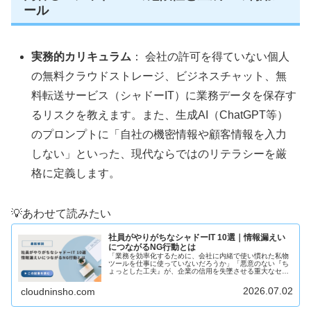
ール
実務的カリキュラム
： 会社の許可を得ていない個人
の無料クラウドストレージ、ビジネスチャット、無
料転送サービス（シャドーIT）に業務データを保存す
るリスクを教えます。また、生成AI（ChatGPT等）
のプロンプトに「自社の機密情報や顧客情報を入力
しない」といった、現代ならではのリテラシーを厳
格に定義します。
💡あわせて読みたい
社員がやりがちなシャドーIT 10選｜情報漏えい
につながるNG行動とは
「業務を効率化するために、会社に内緒で使い慣れた私物
ツールを仕事に使っていないだろうか」「悪意のない『ち
ょっとした工夫』が、企業の信用を失墜させる重大なセキ
ュリティ事故につながるとしたら――」 このように、社内
におけるIT資産の管理や、従業...
2026.07.02
cloudninsho.com