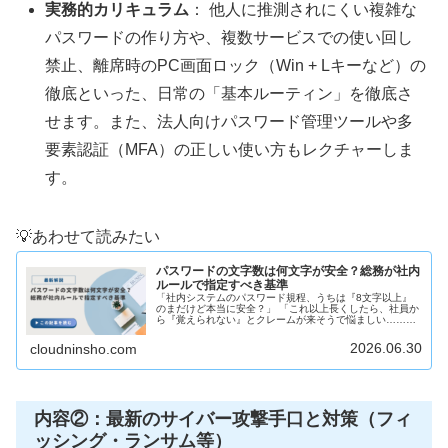
実務的カリキュラム
： 他人に推測されにくい複雑な
パスワードの作り方や、複数サービスでの使い回し
禁止、離席時のPC画面ロック（Win + Lキーなど）の
徹底といった、日常の「基本ルーティン」を徹底さ
せます。また、法人向けパスワード管理ツールや多
要素認証（MFA）の正しい使い方もレクチャーしま
す。
💡あわせて読みたい
パスワードの文字数は何文字が安全？総務が社内
ルールで指定すべき基準
「社内システムのパスワード規程、うちは『8文字以上』
のまだけど本当に安全？」 「これ以上長くしたら、社員か
ら『覚えられない』とクレームが来そうで悩ましい……」
総務や情報システム担当者が社内のセキュリティ規程を作
る際、必ず直面するのが「パスワ...
2026.06.30
cloudninsho.com
内容②：最新のサイバー攻撃手口と対策（フィ
ッシング・ランサム等）