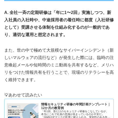
A. 全社一斉の定期研修は「年に1〜2回」実施しつつ、新
入社員の入社時や、中途採用者の着任時に都度（入社研修
として）受講させる体制を仕組み化するのが一般的であ
り、適切な運用と想定されます。
また、世の中で極めて大規模なサイバーインシデント（新
しいマルウェアの流行など）が発生した際には、臨時の注
意喚起メールや短時間のミニ動画を共有するなど、メリハ
リをつけた情報共有を行うことで、現場のリテラシーを高
く維持できます。
💡あわせて読みたい
情報セキュリティ研修の年間計画テンプレート｜
12か月の教育例
「年1回、形だけのセキュリティ研修をこなしているが、
本当にこれで社員の意識が高まっているのか不安だ」
「ISMSやPマークの監査に耐えられる、実効性のある年間