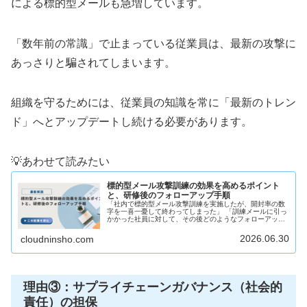
による標的型メールも急増しています。
「数年前の常識」で止まっている従業員は、最新の攻撃に
あっさりと騙されてしまいます。
組織を守るためには、従業員の知識を常に「最新のトレン
ド」へとアップデートし続ける必要があります。
💡あわせて読みたい
標的型メール攻撃訓練の効果を高めるポイント
と、研修後のフォローアップ手順
「社内で標的型メール攻撃訓練を実施したが、開封率の数
字を一喜一憂して終わってしまった」 「訓練メールに引っ
かかった社員に対して、その後どのようなフォローアップ
をすべきか分からない」多くの企業や公的機関が、社員の
サイバーセキュリティ意識を試す...
2026.06.30
cloudninsho.com
理由③：サプライチェーンガバナンス（社会的
責任）の担保