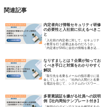
関連記事
内定者向け情報セキュリティ研修
セキュリティガイド
の必要性と入社前に伝えるべきこ
と
「入社前の内定者に対して、セキュリテ
ィ教育を行う必要はあるのだろうか」
「内定者がSNSに会社の情報を書き込ん
でしまわないか不安だが、どう対策すべ
きか」 このような悩みを抱える総務・人
事・情報システム部門の担当者の方は少
なりすましとは？企業が知ってお
インシデント・事例
なくありません。採用...
くべき手口と対策をわかりやすく
解説
「取引先を名乗るメールの指示通りに送
金してしまった」「社内の人間だと名乗
る電話を信じて、システムのパスワード
を教えてしまった」企業のDX推進やリモ
ートワークの定着により、非対面でのコ
ミュニケーションがビジネスの日常ルー
多要素認証を嫌がる社員への説明
セキュリティガイド
ティンとなる中、サイバ...
例【社内周知テンプレート付き】
「毎回のログインでスマホを確認するの