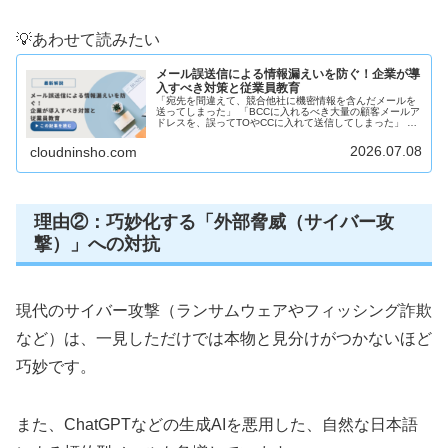
💡あわせて読みたい
メール誤送信による情報漏えいを防ぐ！企業が導
入すべき対策と従業員教育
「宛先を間違えて、競合他社に機密情報を含んだメールを
送ってしまった」 「BCCに入れるべき大量の顧客メールア
ドレスを、誤ってTOやCCに入れて送信してしまった」 企
業のコミュニケーション手段として欠かせない電子メール
ですが、毎日のように発生...
2026.07.08
cloudninsho.com
理由②：巧妙化する「外部脅威（サイバー攻
撃）」への対抗
現代のサイバー攻撃（ランサムウェアやフィッシング詐欺
など）は、一見しただけでは本物と見分けがつかないほど
巧妙です。
また、ChatGPTなどの生成AIを悪用した、自然な日本語