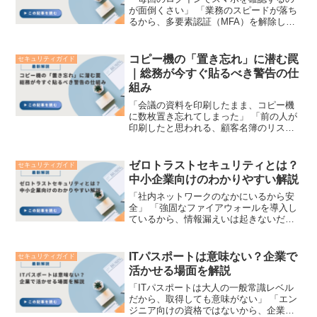
が面倒くさい」 「業務のスピードが落ち
るから、多要素認証（MFA）を解除して
ほしい」社内のセキュリティ強化のため
に多要素認証（MFA）や二要素認証
（2FA）を導入したものの、現場の従業
コピー機の「置き忘れ」に潜む罠
セキュリティガイド
員からこのような不満...
｜総務が今すぐ貼るべき警告の仕
組み
「会議の資料を印刷したまま、コピー機
に数枚置き忘れてしまった」 「前の人が
印刷したと思われる、顧客名簿のリスト
が複合機のトレイに残っている」オフィ
スの日常風景とも言える、コピー機や複
合機での「書類の置き忘れ」。誰もが一
ゼロトラストセキュリティとは？
セキュリティガイド
度は見かけたことがある...
中小企業向けのわかりやすい解説
「社内ネットワークのなかにいるから安
全」 「強固なファイアウォールを導入し
ているから、情報漏えいは起きないだろ
う」 これまでの企業セキュリティでは、
このような「社内（内側）は安全、社外
（外側）は危険」という境界線を前提と
ITパスポートは意味ない？企業で
セキュリティガイド
した対策が一般的でし...
活かせる場面を解説
「ITパスポートは大人の一般常識レベル
だから、取得しても意味がない」 「エン
ジニア向けの資格ではないから、企業の