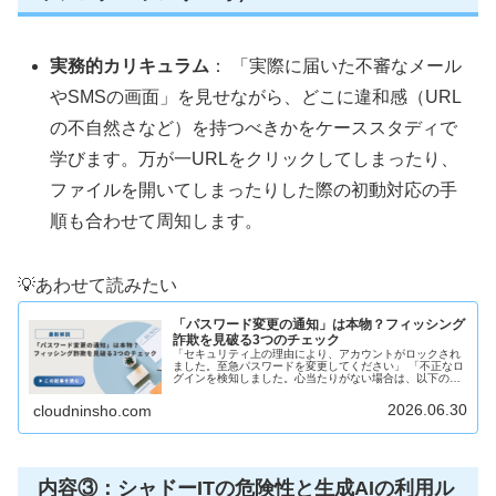
実務的カリキュラム
： 「実際に届いた不審なメール
やSMSの画面」を見せながら、どこに違和感（URL
の不自然さなど）を持つべきかをケーススタディで
学びます。万が一URLをクリックしてしまったり、
ファイルを開いてしまったりした際の初動対応の手
順も合わせて周知します。
💡あわせて読みたい
「パスワード変更の通知」は本物？フィッシング
詐欺を見破る3つのチェック
「セキュリティ上の理由により、アカウントがロックされ
ました。至急パスワードを変更してください」 「不正なロ
グインを検知しました。心当たりがない場合は、以下の
URLからログインして確認してください」業務で使ってい
るメールやチャットツールに、突...
2026.06.30
cloudninsho.com
内容③：シャドーITの危険性と生成AIの利用ル