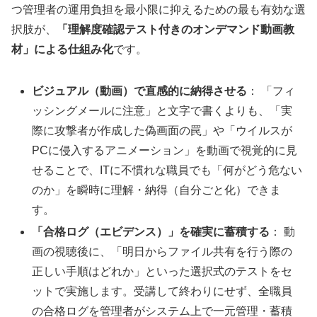
つ管理者の運用負担を最小限に抑えるための最も有効な選
択肢が、
「理解度確認テスト付きのオンデマンド動画教
材」による仕組み化
です。
ビジュアル（動画）で直感的に納得させる
： 「フィ
ッシングメールに注意」と文字で書くよりも、「実
際に攻撃者が作成した偽画面の罠」や「ウイルスが
PCに侵入するアニメーション」を動画で視覚的に見
せることで、ITに不慣れな職員でも「何がどう危ない
のか」を瞬時に理解・納得（自分ごと化）できま
す。
「合格ログ（エビデンス）」を確実に蓄積する
： 動
画の視聴後に、「明日からファイル共有を行う際の
正しい手順はどれか」といった選択式のテストをセ
ットで実施します。受講して終わりにせず、全職員
の合格ログを管理者がシステム上で一元管理・蓄積