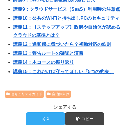
講義9：クラウドサービス（SaaS）利用時の注意点
講義10：公共のWi-Fiと持ち出しPCのセキュリティ
講義11：【ステップアップ】政府や自治体が認める
クラウドの基準とは？
講義12：違和感に気づいたら？初動対応の鉄則
講義13：報告ルートの確認と演習
講義14：本コースの振り返り
講義15：これだけは守ってほしい「5つの約束」
セキュリティガイド
自治体向け
シェアする
X
コピー