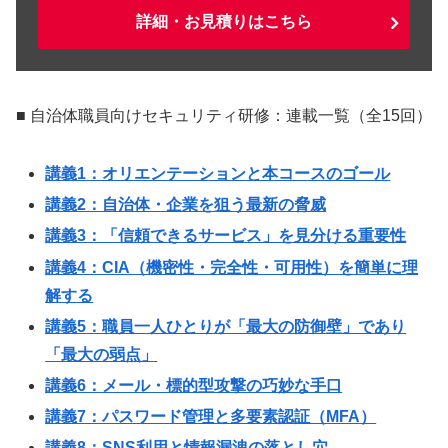
詳細・お見積りはこちら
■ 自治体職員向けセキュリティ研修：連載一覧（全15回）
講義1：オリエンテーションと本コースのゴール
講義2：自治体・企業を狙う最新の脅威
講義3：「信頼できるサービス」を見分ける重要性
講義4：CIA（機密性・完全性・可用性）を簡単に理
解する
講義5：職員一人ひとりが「最大の防御壁」であり
「最大の弱点」
講義6：メール・標的型攻撃の巧妙な手口
講義7：パスワード管理と多要素認証（MFA）
講義8：SNS利用と情報漏洩の落とし穴