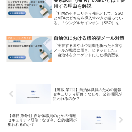
要素認証（MFA）の違いとは？併
用する理由を解説
「社内のセキュリティ強化として、SSO
とMFAのどちらを導入すべきか迷ってい
る」「シングルサインオン（SSO）を導
入すれば、多要素認証（MFA）はもう必
要ないのだろうか」多くの企業や自治体
でクラウドサービスや生成AIの活用が日
自治体における標的型メール対策
セキュリティガイド
常ルーティンと...
「実在する国や上位組織を騙った不審な
メールが職員に届き、ヒヤッとした」
「自治体をターゲットにした標的型攻撃
メールに対して、技術面だけでなく運用
の面からどのような備えをしておくべき
か」 このように、地方公共団体（地方自
治体）や公的機関において...
【連載 第2回】自治体職員のための情報
セキュリティ研修：なぜ今、公的機関が
狙われるのか？
【連載 第4回】自治体職員のための情報
セキュリティ研修：なぜ今、公的機関が
狙われるのか？