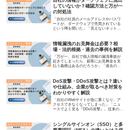
自社の情報がダークウェブに流出
インシデント・事例
団体（地方自治体）や公...
していないか？確認方法と万が一
の対処法
「自社の社員のメールアドレスやパスワ
ードが、ダークウェブで売買されている
という噂を聞いた」「見えないネットの
闇空間に、社内の機密情報が流出してい
ないか確認する術はあるのだろうか」 こ
のような、目に見えないサイバー空間の
情報漏洩のお見舞金は必要？相
インシデント・事例
脅威に不安を抱える経営...
場・法的根拠・過去の事例を解説
「万が一、自社で個人情報の漏洩事故が
起きてしまったら、顧客にお見舞金を支
払う義務はあるのだろうか」「過去の大
規模な情報漏洩事件では、一人あたりい
くらくらい支払われているのが一般的な
のだろう」このような疑問や不安を抱え
DoS攻撃・DDoS攻撃とは？違い
インシデント・事例
る企業の経営者、法務・総...
や仕組み、企業が取るべき対策を
わかりやすく解説
「自社のWebサイトが急に重くなり、ア
クセスできなくなってしまった」「ニュ
ースでよく見る『DDoS攻撃』。従来の
DoS攻撃と何が違い、企業はどう防げば
いいのか」企業のビジネスやサービスが
オンラインで完結することが日常ルーテ
シングルサインオン（SSO）と多
セキュリティガイド
ィンとなる中、We...